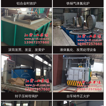
铝合金时效炉
铁锅气体氮化炉
滚筒发黑、发蓝、发黄炉
液体氮化、发黑处理设备
转子压铸坩埚炉
台车铸件正火炉